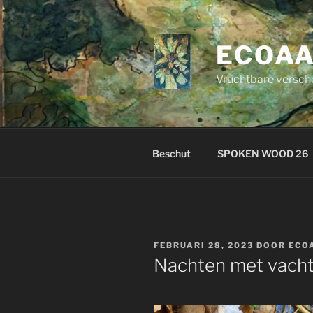
Ga
naar
de
ECOA
inhoud
Vruchtbare versch
Beschut
SPOKEN WOOD 26
GEPLAATST
FEBRUARI 28, 2023
DOOR
ECO
OP
Nachten met vachte