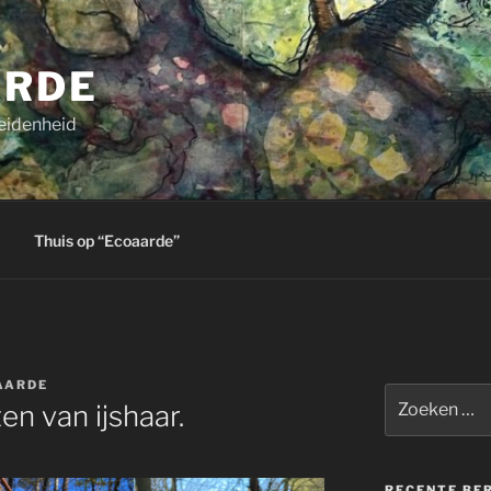
ARDE
eidenheid
Thuis op “Ecoaarde”
AARDE
Zoeken
n van ijshaar.
naar:
RECENTE BE