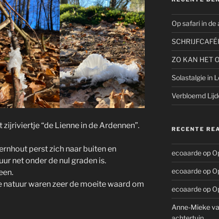
Op safari in de
SCHRIJFCAFÉ
ZO KAN HET 
Solastalgie in 
Verbloemd Lijd
t zijriviertje “de Lienne in de Ardennen”.
RECENTE RE
ernhout perst zich naar buiten en
ecoaarde
op
Op
ur net onder de nul graden is.
ecoaarde
op
Op
een.
e natuur waren zeer de moeite waard om
ecoaarde
op
Op
Anne-Mieke va
achtertuin