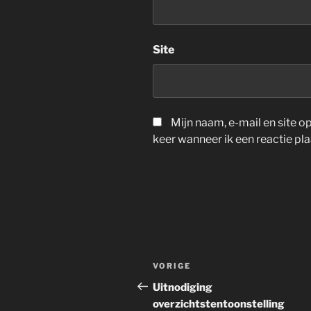
Site
Mijn naam, e-mail en site 
keer wanneer ik een reactie pla
Bericht
Vorig
VORIGE
navigatie
bericht
Uitnodiging
overzichtstentoonstelling