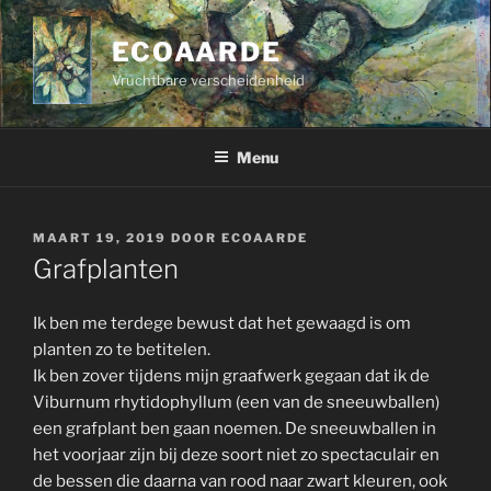
Ga
naar
ECOAARDE
de
Vruchtbare verscheidenheid
inhoud
Menu
GEPLAATST
MAART 19, 2019
DOOR
ECOAARDE
OP
Grafplanten
Ik ben me terdege bewust dat het gewaagd is om
planten zo te betitelen.
Ik ben zover tijdens mijn graafwerk gegaan dat ik de
Viburnum rhytidophyllum (een van de sneeuwballen)
een grafplant ben gaan noemen. De sneeuwballen in
het voorjaar zijn bij deze soort niet zo spectaculair en
de bessen die daarna van rood naar zwart kleuren, ook