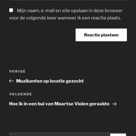
Mijn naam, e-mail en site opslaan in deze browser
voor de volgende keer wanneer ik een reactie plaats.
Bericht
Vorig
VORIGE
navigatie
bericht
Muzikanten op locatie gezocht
Volgend
VOLGENDE
bericht
Hoe ik in een bui van Maartse Violen geraakte
Zoeken